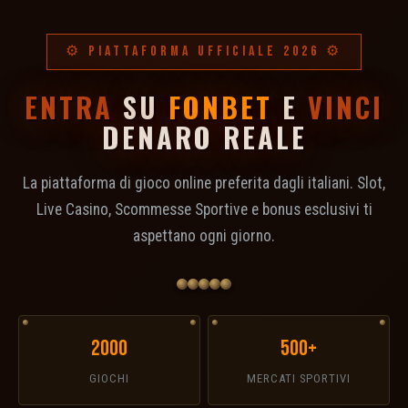
⚙ Piattaforma Ufficiale 2026 ⚙
ENTRA
SU
FONBET
E
VINCI
DENARO REALE
La piattaforma di gioco online preferita dagli italiani. Slot,
Live Casino, Scommesse Sportive e bonus esclusivi ti
aspettano ogni giorno.
2000
500+
GIOCHI
MERCATI SPORTIVI