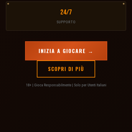
24/7
SUPPORTO
INIZIA A GIOCARE →
SCOPRI DI PIÙ
18+ | Gioca Responsabilmente | Solo per Utenti Italiani